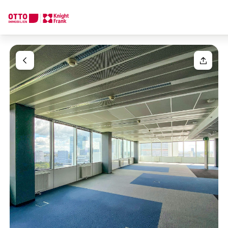
We find your
Dream Property
Your request
Tell us what you're looking for, and we'll find your dream prope
How would you like to contact us?
Your message
(optiona
Online
Configure and have us find a property
Contact person
Salutation
Call or schedule a callback
Please select
Title
(optional)