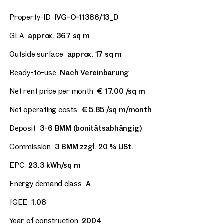
Property-ID
IVG-O-11386/13_D
GLA
approx. 367 sq m
Outside surface
approx. 17 sq m
Ready-to-use
Nach Vereinbarung
Net rent price per month
€ 17.00 /sq m
Net operating costs
€ 5.85 /sq m/month
Deposit
3-6 BMM (bonitätsabhängig)
Commission
3 BMM zzgl. 20 % USt.
EPC
23.3 kWh/sq m
Energy demand class
A
fGEE
1.08
Year of construction
2004