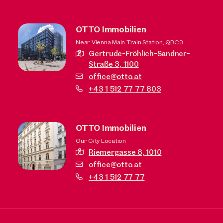
OTTO Immobilien
Near Vienna Main Train Station, QBC3
Gertrude-Fröhlich-Sandner-
Straße 3,
1100
office@otto.at
+43 1 512 77 77 803
OTTO Immobilien
Our City Location
Riemergasse 8,
1010
office@otto.at
+43 1 512 77 77