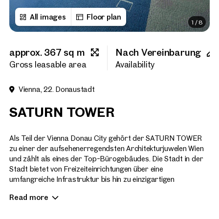
All images
Floor plan
1
/
8
First name
approx. 367 sq m
Nach Vereinbarung
Last name
Gross leasable area
Availability
Vienna, 22. Donaustadt
E-Mail Address
SATURN TOWER
Phone number
(optiona
Als Teil der Vienna Donau City gehört der SATURN TOWER
zu einer der aufsehenerregendsten Architekturjuwelen Wien
und zählt als eines der Top-Bürogebäudes. Die Stadt in der
Callback Service
(option
Stadt bietet von Freizeiteinrichtungen über eine
umfangreiche Infrastruktur bis hin zu einzigartigen
I have read and agree to the
Eventlocations unzählige Angebote in Gehnähe.
Read more
I would like to receive regu
email newsletter.
(optional)
Von Hans Hollein und Heinz Neumann konzipiert, wurde er