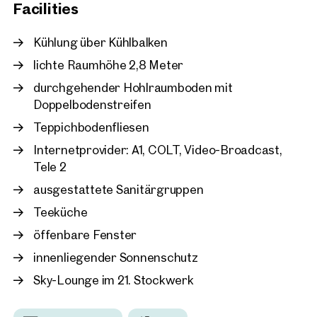
Facilities
Duschmöglichkeit und Lagerflächen können ebenfalls
Vienna, 22. Donaustadt
angemietet werden.
ARES TOWER
Kühlung über Kühlbalken
approx. 247 sq m gross leasabl
lichte Raumhöhe 2,8 Meter
Available By arrangement
€ 14.50 /sq m/month net
durchgehender Hohlraumboden mit
Doppelbodenstreifen
Teppichbodenfliesen
Internetprovider: A1, COLT, Video-Broadcast,
Tele 2
ausgestattete Sanitärgruppen
Teeküche
öffenbare Fenster
innenliegender Sonnenschutz
Sky-Lounge im 21. Stockwerk