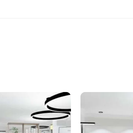
rties
y