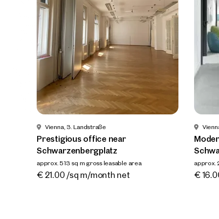
Vienna
Presti
Schwar
approx. 5
Availab
€ 21.0
Vienna, 3. Landstraße
Vienn
Prestigious office near
Modern
Schwarzenbergplatz
Schwa
approx. 513 sq m gross leasable area
approx. 
Available By arrangement
Availa
€ 21.00 /sq m/month net
€ 16.0