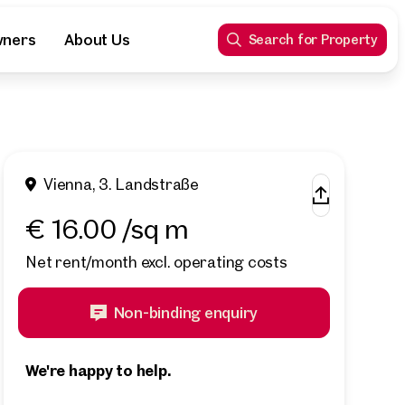
wners
About Us
Search for Property
Vienna, 3. Landstraße
€ 16.00 /sq m
Net rent/month excl. operating costs
Non-binding enquiry
We're happy to help.