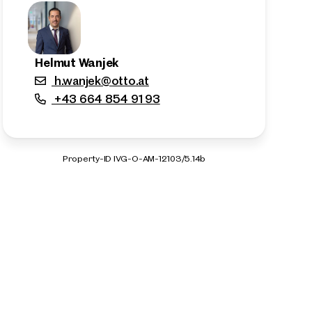
Helmut Wanjek
h.wanjek@otto.at
+43 664 854 91 93
Property-ID IVG-O-AM-12103/5.14b