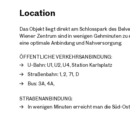
Location
Das Objekt liegt direkt am Schlosspark des Bel
Wiener Zentrum sind in wenigen Gehminuten zu 
Your
eine optimale Anbindung und Nahversorgung.
We f
ÖFFENTLICHE VERKEHRSANBINDUNG:
Drea
Your 
U-Bahn: U1, U2, U4, Station Karlsplatz
Straßenbahn: 1, 2, 71, D
Tell us 
Bus: 3A, 4A,
over 2,0
How w
STRAßENANBINDUNG:
Salutation
In wenigen Minuten erreicht man die Süd-O
Please
First