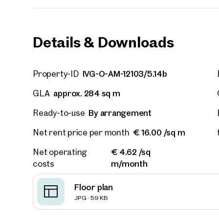
E-Mail
Details & Downloads
Phone
IVG-O-AM-12103/5.14b
Property-ID
Call
approx. 284 sq m
GLA
I have
By arrangement
Ready-to-use
I woul
€ 16.00 /sq m
Net rent price per month
market
inform
€ 4.62 /sq
Net operating
m/month
costs
Floor plan
JPG · 59 KB