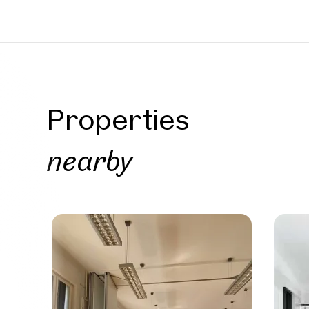
Properties
nearby
Prope
nearb