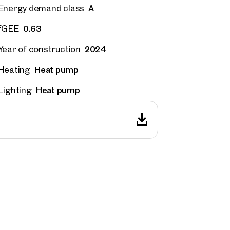
A
Energy demand class
0.63
fGEE
 number
(optional)
2024
Year of construction
back Service
(optional)
Heat pump
Heating
 read and agree to the Terms and Conditions and Privacy Policy.
Heat pump
Lighting
d like to receive regular updates on new publications, offers, invitations, and r
 news. By clicking the checkbox, I consent to OTTO Immobilien GmbH using t
ation to send me an email newsletter.
(optional)
Submit request