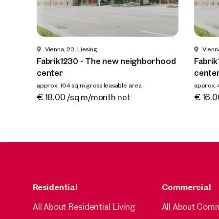
Vienna
Fabrik
neighb
approx. 1
Availab
Vienna, 23. Liesing
Vienna
€ 18.0
Fabrik1230 - The new neighborhood
Fabri
center
cente
approx. 164 sq m gross leasable area
approx. 
Available Ab sofort
Availa
€ 18.00 /sq m/month net
€ 16.0
Residential
Commercial
All About Residential Living
All About Com