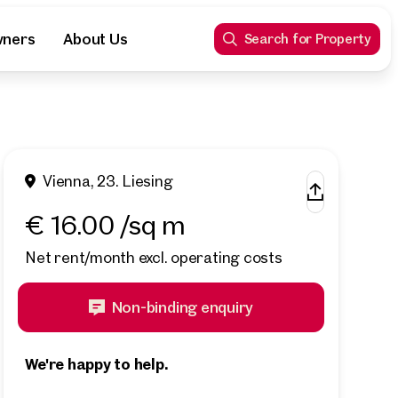
wners
About Us
Search for Property
Vienna, 23. Liesing
€ 16.00 /sq m
Net rent/month excl. operating costs
Non-binding enquiry
We're happy to help.