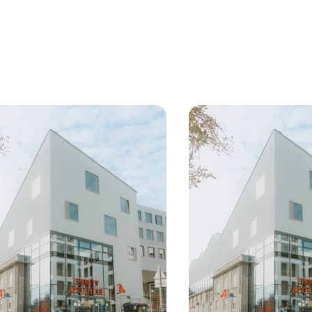
rties
y