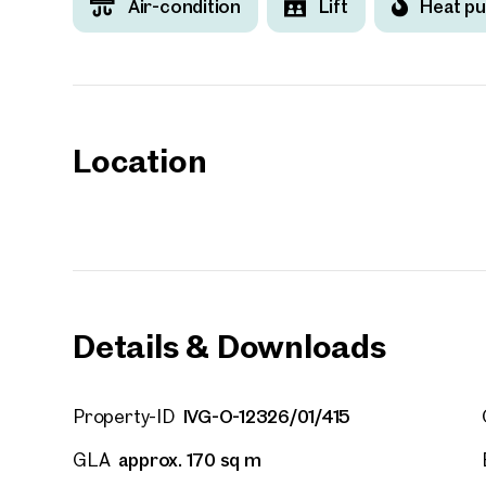
Air-condition
Lift
Heat p
Your
We f
Location
Drea
Your 
Tell us 
over 2,0
How w
Salutation
Please
Details & Downloads
First
IVG-O-12326/01/415
Property-ID
approx. 170 sq m
GLA
E-Mail