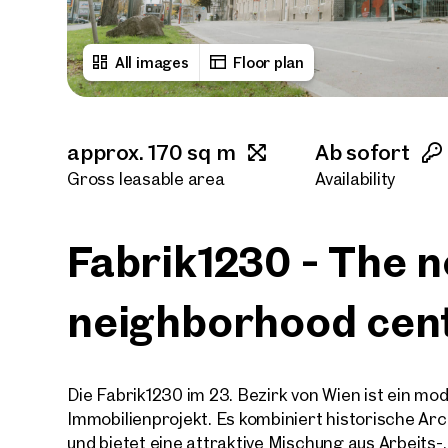
All images
Floor plan
approx. 170 sq m
Ab sofort
Gross leasable area
Availability
Fabrik1230 - The 
neighborhood cen
Die Fabrik1230 im 23. Bezirk von Wien ist ein mod
Immobilienprojekt. Es kombiniert historische A
und bietet eine attraktive Mischung aus Arbeits-