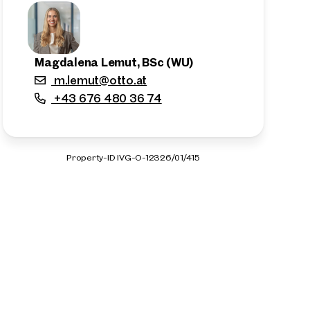
Magdalena Lemut, BSc (WU)
m.lemut@otto.at
+43 676 480 36 74
Property-ID IVG-O-12326/01/415