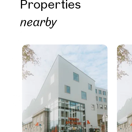
Properties
nearby
Prope
nearb