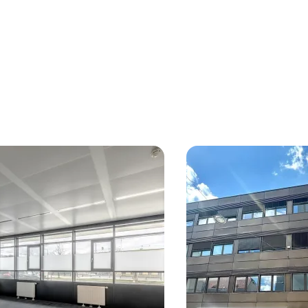
d like to receive regular updates on new publications, offers, invitations, and r
 news. By clicking the checkbox, I consent to OTTO Immobilien GmbH using t
ation to send me an email newsletter.
(optional)
Submit request