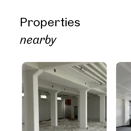
I woul
market
inform
Properties
nearby