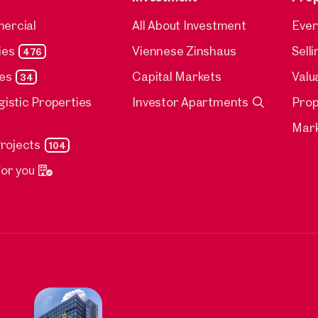
mercial
All About Investment
Ever
ies
Viennese Zinshaus
Sell
476
ies
Capital Markets
Valu
34
gistic Properties
Investor Apartments
Pro
Mark
rojects
104
for you