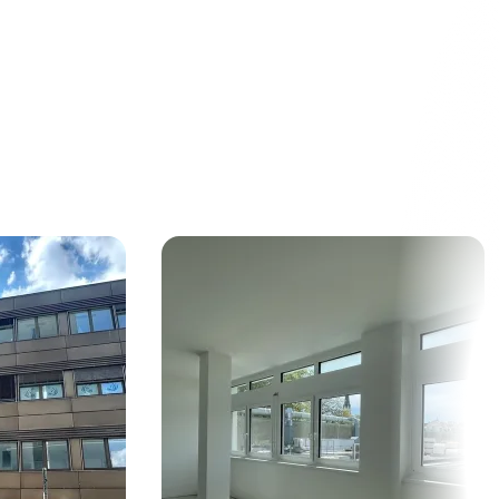
eal estate
he provided