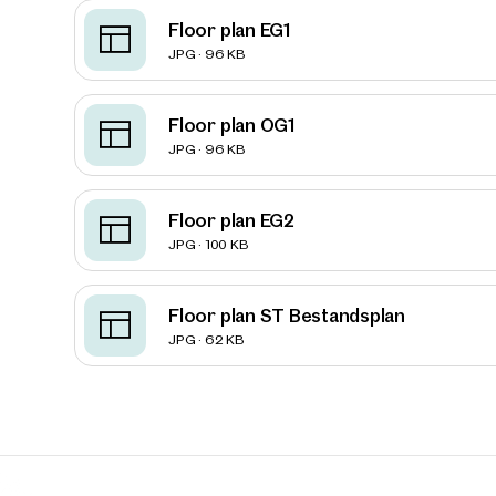
Tell us 
Floor plan EG1
over 2,0
JPG · 96 KB
How w
Salutation
Floor plan OG1
Please
JPG · 96 KB
First
Floor plan EG2
JPG · 100 KB
E-Mail
Floor plan ST Bestandsplan
JPG · 62 KB
Phone
Call
I have