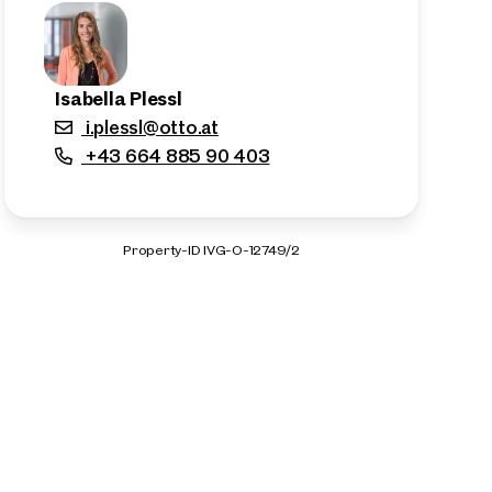
Isabella Plessl
i.plessl@otto.at
+43 664 885 90 403
Property-ID IVG-O-12749/2