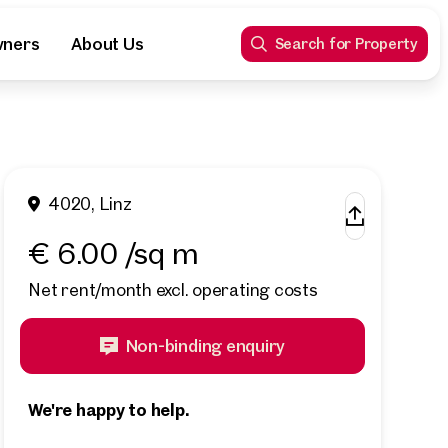
wners
About Us
Search for Property
4020, Linz
€ 6.00 /sq m
Net rent/month excl. operating costs
Non-binding enquiry
We're happy to help.