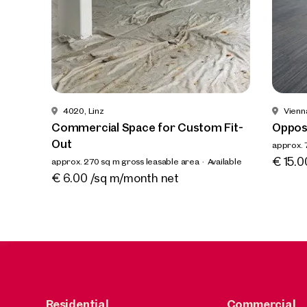
Prope
nearb
4020, Linz
Vienna
Commercial Space for Custom Fit-
Oppos
Out
approx. 
Availa
€ 15.0
approx. 270 sq m gross leasable area
Available
€ 6.00 /sq m/month net
4020, 
Commer
Out
approx. 2
€ 6.00
Residential
Commercial