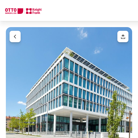
We find your
Dream Property
Your request
Tell us what you're looking for, and we'll find your dream prope
How would you like to contact us?
Your message
(optiona
Online
Configure and have us find a property
Contact person
Salutation
Call or schedule a callback
Please select
Title
(optional)