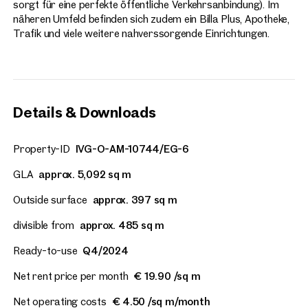
sorgt für eine perfekte öffentliche Verkehrsanbindung). Im
näheren Umfeld befinden sich zudem ein Billa Plus, Apotheke,
Trafik und viele weitere nahverssorgende Einrichtungen.
Details & Downloads
Property-ID
IVG-O-AM-10744/EG-6
GLA
approx. 5,092 sq m
Outside surface
approx. 397 sq m
divisible from
approx. 485 sq m
Ready-to-use
Q4/2024
Net rent price per month
€ 19.90 /sq m
Net operating costs
€ 4.50 /sq m/month