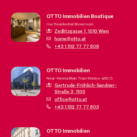
OTTO Immobilien Boutique
Our Residential Showroom
Zedlitzgasse 1,
1010 Wien
home@otto.at
+43 1 512 77 77 808
OTTO Immobilien
Near Vienna Main Train Station, QBC3
Gertrude-Fröhlich-Sandner-
Straße 3,
1100
office@otto.at
+43 1 512 77 77 803
OTTO Immobilien