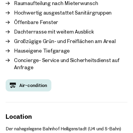
Raumaufteilung nach Mieterwunsch
Vienna, 19. Döbling
Hochwertig ausgestattet Sanitärgruppen
Modern office building in 
Öffenbare Fenster
setting
approx. 3,516 sq m gross leasa
Dachterrasse mit weitem Ausblick
Available By arrangement
€ 14.00 /sq m/month net
Großzügige Grün- und Freiflächen am Areal
Hauseigene Tiefgarage
Concierge- Service und Sicherheitsdienst auf
Anfrage
Air-condition
Location
Der nahegelegene Bahnhof Heiligenstadt (U4 und S-Bahn)