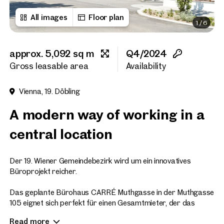
All images
Floor plan
1
/
6
First name
approx. 5,092 sq m
Q4/2024
Last name
Gross leasable area
Availability
Vienna, 19. Döbling
E-Mail Address
A modern way of working in a
central location
Phone number
(optiona
Der 19. Wiener Gemeindebezirk wird um ein innovatives
Callback Service
(option
Büroprojekt reicher.
I have read and agree to the
Das geplante Bürohaus CARRÉ Muthgasse in der Muthgasse
105 eignet sich perfekt für einen Gesamtmieter, der das
I would like to receive regu
großzügige Foyer, die moderne Grundausstattung sowie die
email newsletter.
(optional)
Read more
begrünte Dachterrasse zu schätzen und nutzen weiß. Das